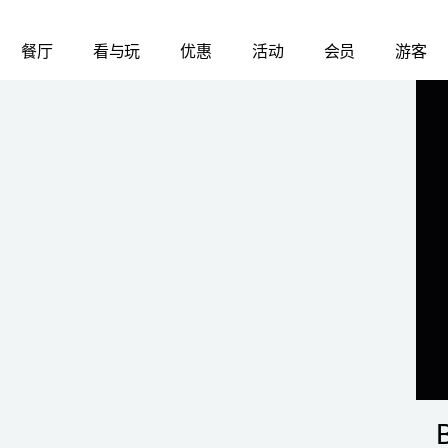
餐厅
看与玩
优惠
活动
会员
游客