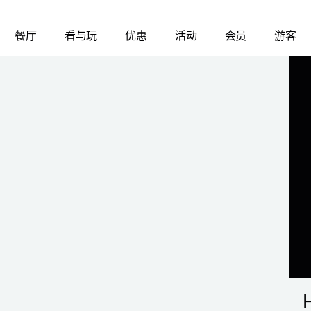
餐厅
看与玩
优惠
活动
会员
游客