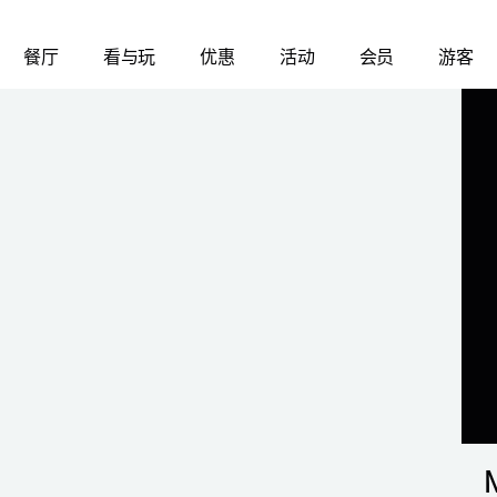
餐厅
看与玩
优惠
活动
会员
游客